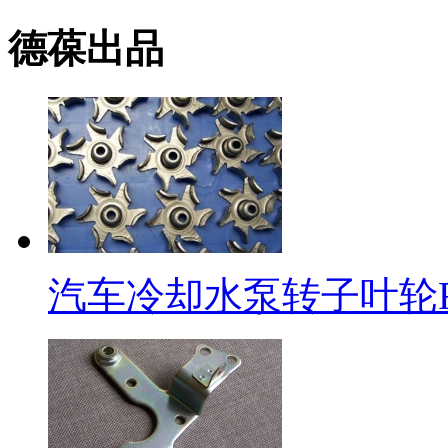
德葆出品
汽车冷却水泵转子叶轮R