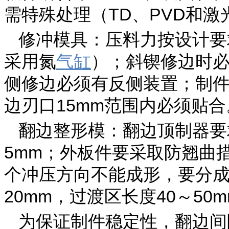
需特殊处理（TD、PVD和激
修冲模具：压料力按设计要
采用氮
气缸
）；斜锲修边时必
侧修边必须有反侧装置；制
边刃口15mm范围内必须贴合
翻边整形模：翻边顶制器要
5mm；外板件要采取防翘曲
个冲压方向不能成形，要分
20mm，过渡区长度40～50
为保证制件稳定性，翻边间