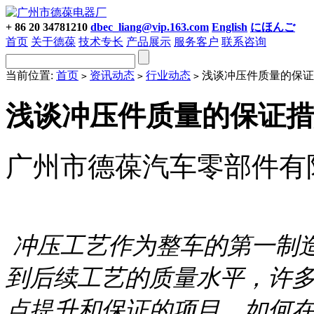
+ 86 20 34781210
dbec_liang@vip.163.com
English
にほんご
首页
关于德葆
技术专长
产品展示
服务客户
联系咨询
当前位置:
首页
资讯动态
行业动态
浅谈冲压件质量的保证
>
>
>
浅谈冲压件质量的保证措
广州市德葆汽车零部件有限公司网
冲压工艺作为整车的第一制
到后续工艺的质量水平，许
点提升和保证的项目。如何