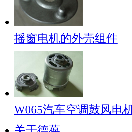
摇窗电机的外壳组件
W065汽车空调鼓风电
关于德葆