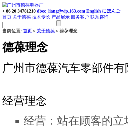
+ 86 20 34781210
dbec_liang@vip.163.com
English
にほんご
首页
关于德葆
技术专长
产品展示
服务客户
联系咨询
当前位置:
首页
关于德葆
德葆理念
>
>
德葆理念
广州市德葆汽车零部件有限公司网
经营理念
经营：站在顾客的立